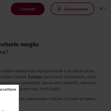
Contatti
Connessione
it
evitarlo meglio
re?
 autore attribuendo impropriamente a se stessi alcuni
 citare l'autore.
Il plagio
può essere involontario, ma le
: sanzioni accademiche, danno alla credibilità, messa in
accettare
tuale e, in alcuni casi, rischi legali.
collare un testo, parafrasare, tradurre, riciclare un'opera,