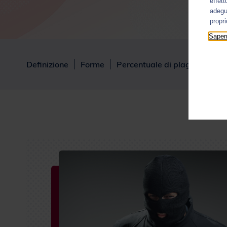
effett
adegua
propr
Sapern
Definizione
Forme
Percentuale di plagio accett