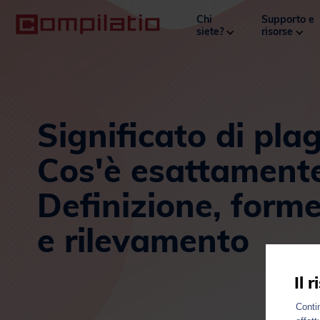
Chi
Supporto e
siete?
risorse
Significato di pla
Cos'è esattament
Definizione, forme,
e rilevamento
Il 
Contin