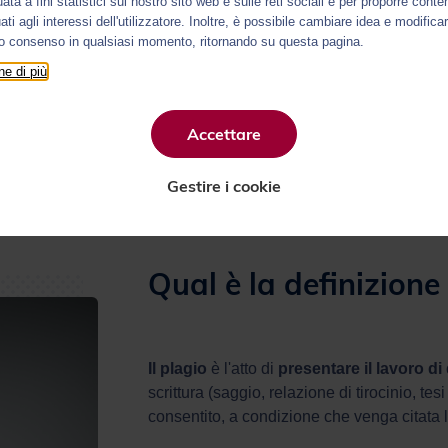
uata a fini statistici sul nostro sito web e sulle reti sociali e per proporre conte
ti agli interessi dell'utilizzatore. Inoltre, è possibile cambiare idea e modificar
io consenso in qualsiasi momento, ritornando su questa pagina.
e di più
ata
Rilevamento del plagio
Sanzioni
Accettare
Gestire i cookie
Qual è la definizione
Il plagio
è l'atto di
presentare il lavoro d
scrittura (saggio, relazione di tirocinio, tesi
consentito, a condizione che venga citata l