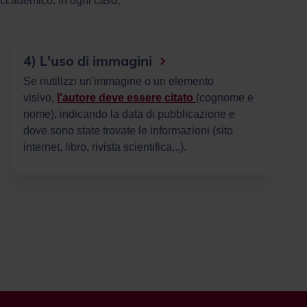
 accademico. In ogni caso,
5) Citazione nella citazione
Una
citazione nella citazione
riunisce queste
due fonti: quella primaria e quella secondaria.