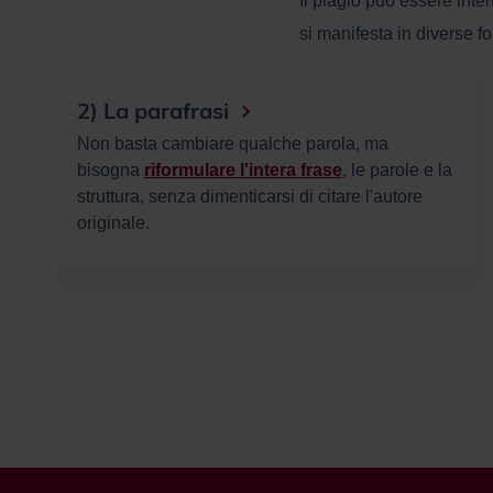
Il plagio può essere inte
si manifesta in diverse fo
3) L'auto-plagio
Anche l'auto-plagio è una forma di plagio. Potete
usare ciò che avete scritto in precedenza
, ma
dovete sempre menzionare la fonte originale.