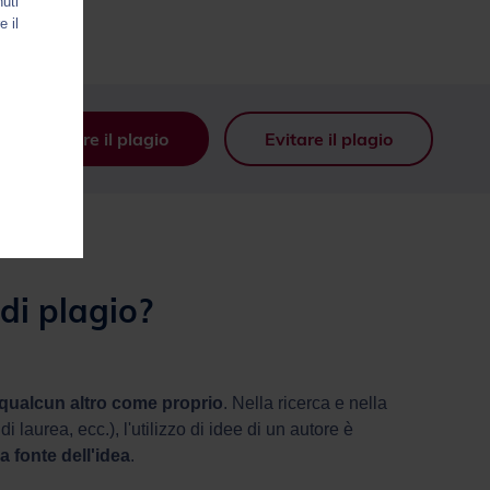
nuti
e il
Rilevare il plagio
Evitare il plagio
 di plagio?
i qualcun altro come proprio
. Nella ricerca e nella
 di laurea, ecc.), l'utilizzo di idee di un autore è
a fonte dell'idea
.