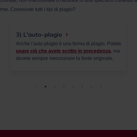
nzionale, non intenzionale o rientrare in uno specifico contesto
rme. Conoscete tutti i tipi di plagio?
4) L'uso di immagini
Se riutilizzi un'immagine o un elemento
visivo,
l'autore deve essere citato
(cognome e
nome), indicando la data di pubblicazione e
dove sono state trovate le informazioni (sito
internet, libro, rivista scientifica...).