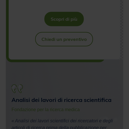
Scopri di più
Chiedi un preventivo
Analisi dei lavori di ricerca scientifica
Veri
Fondazione per la ricerca medica
Opini
« Analisi dei lavori scientifici dei ricercatori e degli
« Graz
articoli di ricerca prima della pubblicazione per
l’orig
t su
controllare che la proprietà intellettuale sia
evita
rispettata. »
Googl