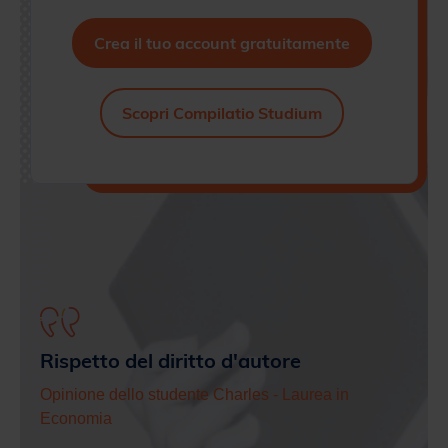
Scopri Compilatio Studium
ile
Rispetto del diritto d'autore
Effi
Opinione dello studente Charles
- Laurea in
Economia
Tomm
i
« Analizzo i miei scritti accademici (relazioni di fine
« Com
 di
tirocinio, tesi di laurea...) tramite il software
utiliz