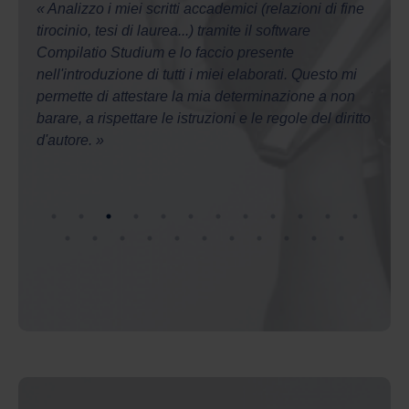
azioni
Compilatio Studium e lo faccio presente
sono 
odo
nell'introduzione di tutti i miei elaborati. Questo mi
plagio
centi,
permette di attestare la mia determinazione a non
Studi
azione
barare, a rispettare le istruzioni e le regole del diritto
d'autore. »
Sei uno scrittore?