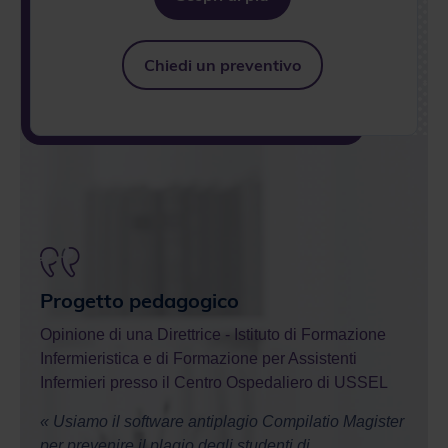
Chiedi un preventivo
Iniz
Opini
Progetto pedagogico
e Cla
ità di
Opinione di una Direttrice
- Istituto di Formazione
« Il 
Infermieristica e di Formazione per Assistenti
Compi
Infermieri presso il Centro Ospedaliero di USSEL
strum
i tesi
« Usiamo il software antiplagio Compilatio Magister
la cap
per prevenire il plagio degli studenti di
doman
ti
infermieristica e per convalidarne il lavoro. Nel
trova
o non
primo anno lo abbiamo utilizzato principalmente per
compa