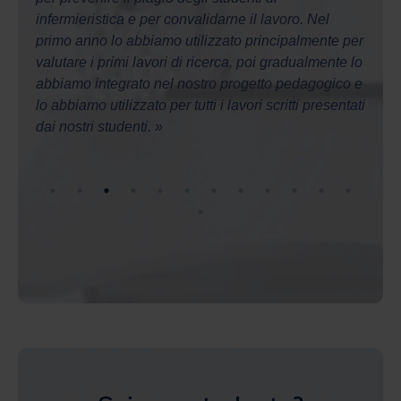
egli
valutare i primi lavori di ricerca, poi gradualmente lo
verifi
 di
abbiamo integrato nel nostro progetto pedagogico e
rapid
dibili
lo abbiamo utilizzato per tutti i lavori scritti presentati
“pres
dai nostri studenti. »
prese
didatt
ricerc
Sei uno studente?