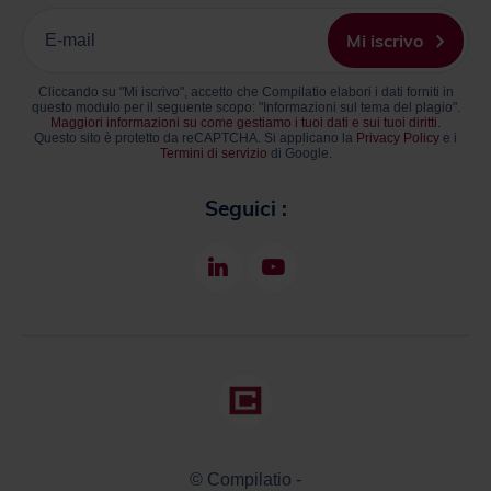
tua
email.
Cliccando su "Mi iscrivo", accetto che Compilatio elabori i dati forniti in
questo modulo per il seguente scopo: "Informazioni sul tema del plagio".
Maggiori informazioni su come gestiamo i tuoi dati e sui tuoi diritti.
Questo sito è protetto da reCAPTCHA. Si applicano la
Privacy Policy
e i
Termini di servizio
di Google.
Seguici :
LinkedIn
Youtube
© Compilatio -