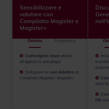
Sensibilizzare e
Discu
valutare con
Gene
Compilatio Magister e
nell
Magister+
Obiettivi
Programma
Obi
Coinvolgere i team
attorno
Iniz
all'approccio anti-plagio
scambio
pratiche
Sviluppare un
uso didattico
di
Compilatio Magister / Magister+
Cons
delle IA
Espl
l'IA
nell