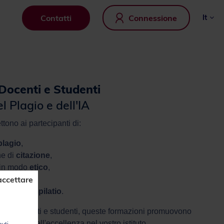
Contatti
Connessione
it
Docenti e Studenti
el Plagio e dell'IA
tono ai partecipanti di:
plagio
,
he di
citazione
,
in modo
etico
,
accettare
autore
,
nti di Compilatio
.
mici, docenti e studenti, queste formazioni promuovono
 cultura dell'eccellenza nel vostro istituto.