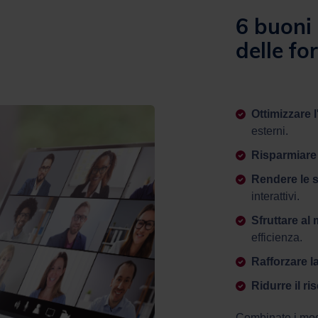
6 buoni 
delle f
Ottimizzare
esterni.
Risparmiare
Rendere le 
interattivi.
Sfruttare al
efficienza.
Rafforzare l
Ridurre il ri
Combinate i modu