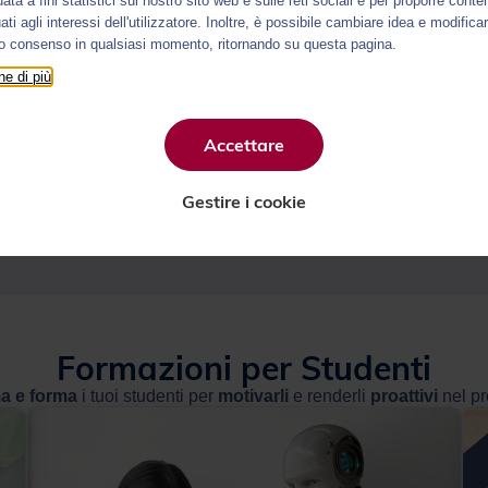
uata a fini statistici sul nostro sito web e sulle reti sociali e per proporre conte
ti agli interessi dell'utilizzatore. Inoltre, è possibile cambiare idea e modificar
io consenso in qualsiasi momento, ritornando su questa pagina.
Richiedi un preventivo
e di più
Accettare
Gestire i cookie
Formazioni per Studenti e Docenti
Formazioni per Studenti
a e forma
i tuoi studenti per
motivarli
e renderli
proattivi
nel p