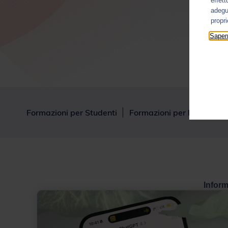
effett
adegua
propr
Sapern
Formazioni per Studenti
Formazioni per Docenti
Inform