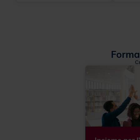
Formaz
C