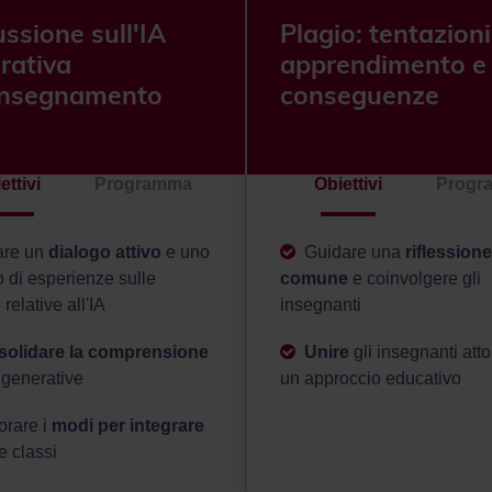
ssione sull'IA
Plagio: tentazioni
rativa
apprendimento e
'Insegnamento
conseguenze
ettivi
Programma
Obiettivi
Progr
iare un
dialogo attivo
e uno
Guidare una
riflessione
 di esperienze sulle
comune
e coinvolgere gli
 relative all'IA
insegnanti
olidare la comprensione
Unire
gli insegnanti att
 generative
un approccio educativo
orare i
modi per integrare
e classi