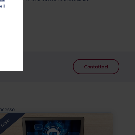
nuti
e il
Contattaci
rocesso
Stand