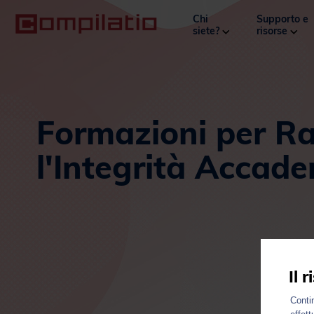
Chi
Supporto e
siete?
risorse
Formazioni per Ra
l'Integrità Accad
Il 
Contin