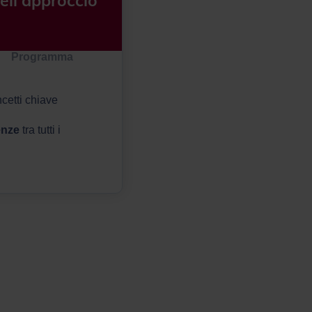
nell'approccio
Programma
cetti chiave
enze
tra tutti i