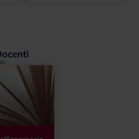
Docenti
sso