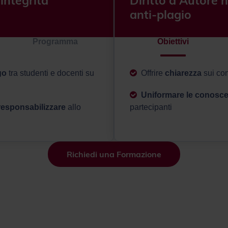
'integrità
Diritto d'Autore 
anti-plagio
Programma
Obiettivi
go
tra studenti e docenti su
Offrire
chiarezza
sui con
Uniformare le conosc
responsabilizzare
allo
partecipanti
Richiedi una Formazione