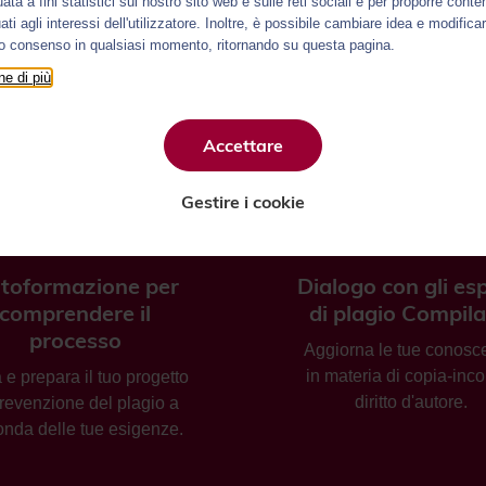
uata a fini statistici sul nostro sito web e sulle reti sociali e per proporre conte
ti agli interessi dell'utilizzatore. Inoltre, è possibile cambiare idea e modificar
io consenso in qualsiasi momento, ritornando su questa pagina.
e di più
Accettare
Gestire i cookie
toformazione per
Dialogo con gli esp
comprendere il
di plagio Compila
processo
Aggiorna le tue conosc
in materia di copia-inco
a e prepara il tuo progetto
diritto d'autore.
prevenzione del plagio a
nda delle tue esigenze.