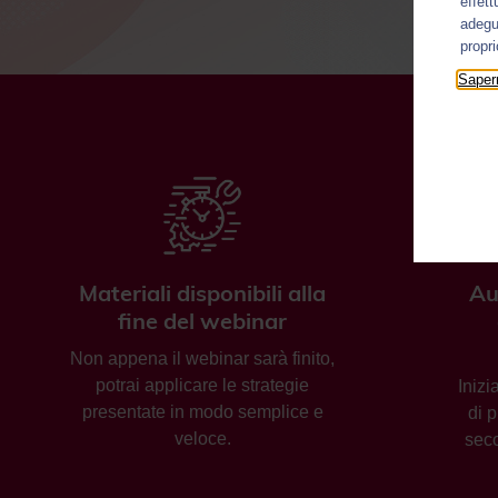
effett
adegua
propr
Sapern
Materiali disponibili alla
Au
fine del webinar
Non appena il webinar sarà finito,
potrai applicare le strategie
Inizi
presentate in modo semplice e
di 
veloce.
seco