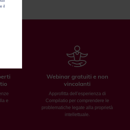
nuti
e il
erti
Webinar gratuiti e non
tio
vincolanti
enze
Approfitta dell'esperienza di
lla e
Compilatio per comprendere le
problematiche legate alla proprietà
intellettuale.