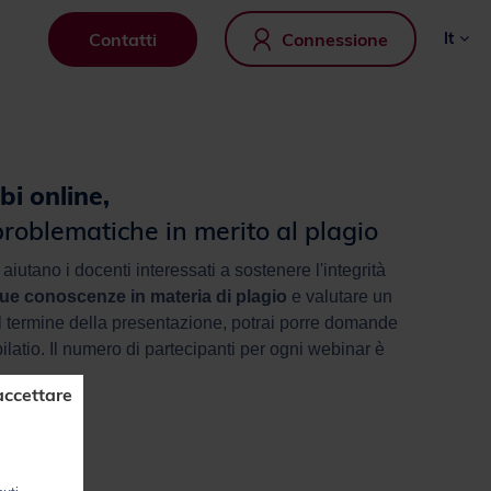
Contatti
Connessione
it
i online,
problematiche in merito al plagio
aiutano i docenti interessati a sostenere l'integrità
 tue conoscenze in materia di plagio
e valutare un
Al termine della presentazione, potrai porre domande
ilatio. Il numero di partecipanti per ogni webinar è
accettare