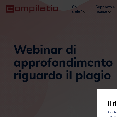
Chi
Supporto e
siete?
risorse
Webinar di
approfondimento
riguardo il plagio
Il 
Contin