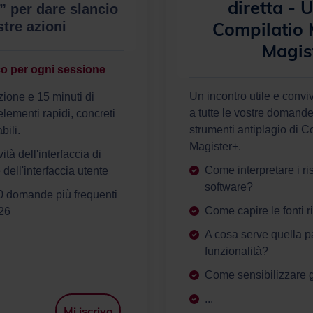
diretta - U
” per dare slancio
Compilatio 
stre azioni
Magis
co per ogni sessione
Un incontro utile e convi
zione e 15 minuti di
a tutte le vostre domande
lementi rapidi, concreti
strumenti antiplagio di C
bili.
Magister+.
à dell'interfaccia di
Come interpretare i risu
dell'interfaccia utente
software?
domande più frequenti
Come capire le fonti r
026
A cosa serve quella pa
funzionalità?
Come sensibilizzare gl
...
Mi iscrivo