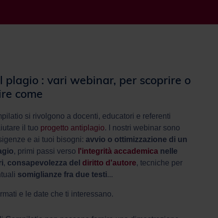
l plagio : vari webinar, per scoprire o
ire come
ilatio si rivolgono a docenti, educatori e referenti
iutare il tuo
progetto antiplagio
. I nostri webinar sono
esigenze e ai tuoi bisogni:
avvio o ottimizzazione di un
agio
, primi passi verso
l'integrità accademica
nelle
i
,
consapevolezza del
diritto d'autore
, tecniche per
tuali
somiglianze fra due testi
...
formati e le date che ti interessano.