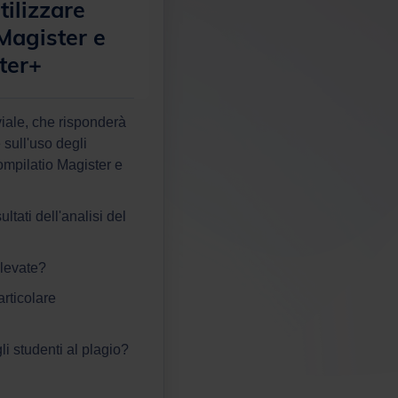
tilizzare
Magister e
ter+
viale, che risponderà
 sull'uso degli
ompilatio Magister e
ltati dell'analisi del
ilevate?
rticolare
i studenti al plagio?