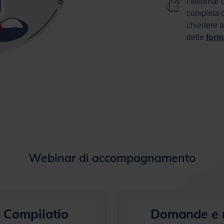
I webinar 
completa d
chiedere a
delle
forma
Webinar di accompagnamento
i Compilatio
Domande e r