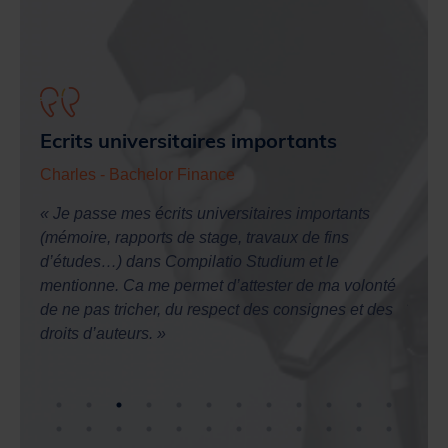
Ecrits universitaires importants
Effi
Charles
- Bachelor Finance
Thom
é
« Je passe mes écrits universitaires importants
tudes
« Com
(mémoire, rapports de stage, travaux de fins
utilis
d’études…) dans Compilatio Studium et le
tions
chaque
mentionne. Ca me permet d’attester de ma volonté
s cas
plagi
de ne pas tricher, du respect des consignes et des
ection
Studi
droits d’auteurs. »