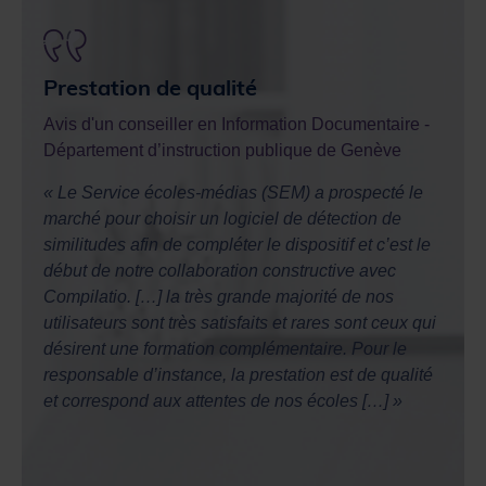
André
Prestation de qualité
Form
Avis d'un conseiller en Information Documentaire
-
Département d’instruction publique de Genève
Avis 
e de
Régio
nt
« Le Service écoles-médias (SEM) a prospecté le
e
marché pour choisir un logiciel de détection de
« J’a
similitudes afin de compléter le dispositif et c’est le
éduca
 ainsi
début de notre collaboration constructive avec
forma
par
Compilatio. […] la très grande majorité de nos
cet a
nt le
utilisateurs sont très satisfaits et rares sont ceux qui
facil
désirent une formation complémentaire. Pour le
étudi
oivent
responsable d’instance, la prestation est de qualité
compé
s
et correspond aux attentes de nos écoles […] »
s