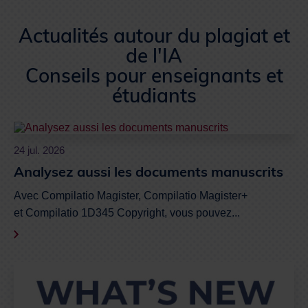
Studium, le vérificateur de plagiat et d’IA
Faites-vous accompagner par un conseiller →
conçu pour les étudiants
.
Actualités autour du plagiat et
Vous bénéficiez d’une première analyse
de l'IA
partielle gratuite, avec l’aperçu des trois
Conseils pour enseignants et
principales sources de similitudes.
étudiants
Créez votre compte maintenant et analysez
vos premiers documents →
24 jul. 2026
Analysez aussi les documents manuscrits
Avec Compilatio Magister, Compilatio Magister+
et Compilatio 1D345 Copyright, vous pouvez...