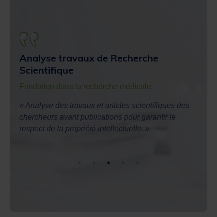
Véri
Analyse travaux de Recherche
con
Scientifique
Avis 
Fondation dans la recherche médicale
« Grâ
« Analyse des travaux et articles scientifiques des
l’ori
chercheurs avant publications pour garantir le
qui m
respect de la propriété intellectuelle. »
Googl