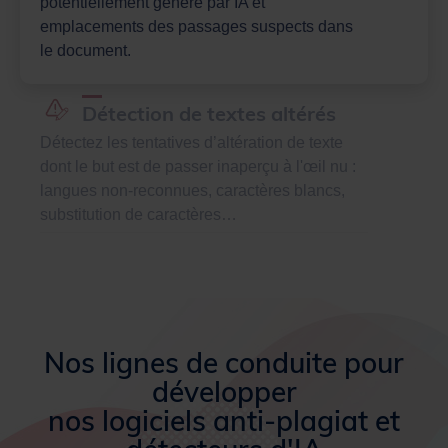
potentiellement généré par IA et
emplacements des passages suspects dans
le document.
Détection de textes altérés
Détectez les tentatives d’altération de texte
dont le but est de passer inaperçu à l'œil nu :
langues non-reconnues, caractères blancs,
substitution de caractères…
Nos lignes de conduite pour
développer
nos logiciels anti-plagiat et