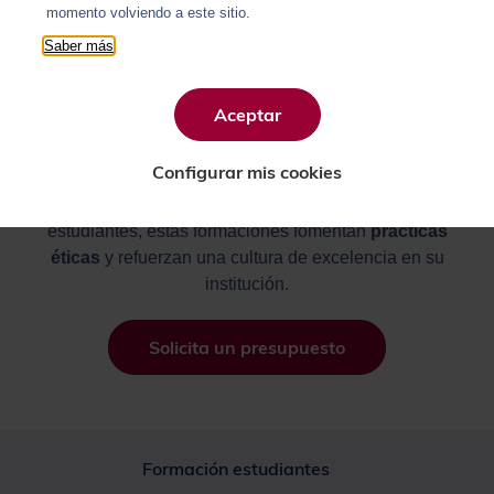
participantes:
momento volviendo a este sitio.
Saber más
Detectar y prevenir el
plagio
,
Adoptar buenas prácticas de
citación
,
Usar
IA generativa
de manera
ética
,
Aceptar
Comprender los
derechos de autor
,
Dominar las
herramientas de Compilatio
.
Configurar mis cookies
Diseñadas para referentes académicos, profesores y
estudiantes, estas formaciones fomentan
prácticas
éticas
y refuerzan una cultura de excelencia en su
institución.
Solicita un presupuesto
Formación estudiantes