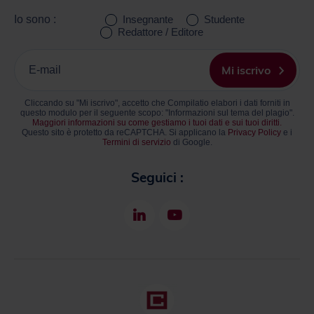
Io sono :
Insegnante
Studente
Redattore / Editore
Inserisci
la
Mi iscrivo
tua
email.
Cliccando su "Mi iscrivo", accetto che Compilatio elabori i dati forniti in
questo modulo per il seguente scopo: "Informazioni sul tema del plagio".
Maggiori informazioni su come gestiamo i tuoi dati e sui tuoi diritti.
Questo sito è protetto da reCAPTCHA. Si applicano la
Privacy Policy
e i
Termini di servizio
di Google.
Seguici :
LinkedIn
Youtube