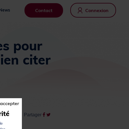
Contact
Connexion
News
es pour
ien citer
 accepter
rité
Partager
de