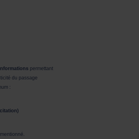
informations
permettant
nticité du passage
mum :
citation)
t mentionné.