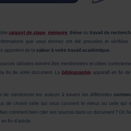
votre
rapport de stage
,
mémoire
,
thèse
ou
trav
ail
de recherc
s informations que vous donnez ont été prouvées et vérifiée
ns apportent de la
valeur à votre travail académique
.
sources utilisées doivent être mentionnées et citées correcteme
la fin de votre document. La
bibliographie
apparaît en fin de
ns de mentionner les auteurs à travers les différentes
normes
us de choisir celle qui vous convient le mieux ou celle qui 
Mais comment bien citer ses sources dans un document ? On fai
u
en fin d'article.