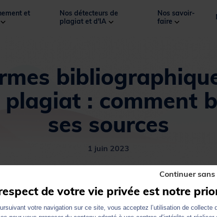
ement et
Nos détecteurs de
Nos savoir-
s
plagiat et d'IA
faire
rmes bibliographiqu
e plagiat : comment b
ses sources
1 juin 2023
Continuer sans
respect de votre vie privée est notre prio
rsuivant votre navigation sur ce site, vous acceptez l’utilisation de collecte 