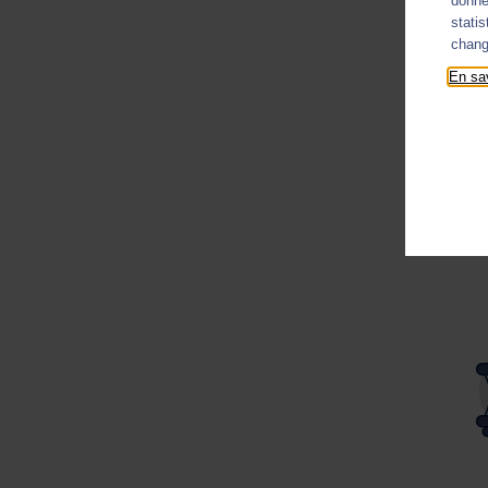
donné
stati
chang
En sav