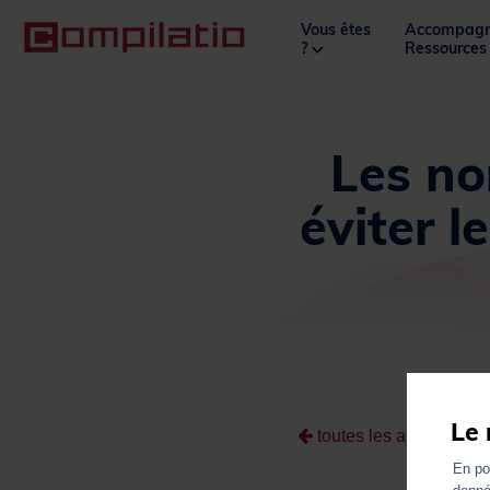
Vous êtes
Accompagn
?
Ressource
Les no
éviter l
Le 
toutes les actualités
En pou