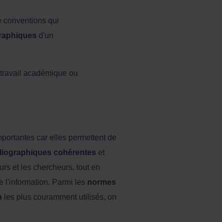
e conventions qui
graphiques
d'un
n travail académique ou
portantes car elles permettent de
bliographiques cohérentes
et
urs et les chercheurs, tout en
de l'information. Parmi les
normes
on
les plus couramment utilisés, on