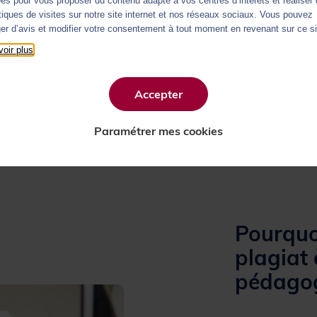
es pour vous proposer du contenu adapté à vos centres d’intérêts et réaliser
Mise en place possible dans
di
stiques de visites sur notre site internet et nos réseaux sociaux. Vous pouvez
d’identification par instance (AP
er d’avis et modifier votre consentement à tout moment en revenant sur ce si
Microsoft Teams
,
BlackBoard
,
O
oir plus
Contactez-nous
Accepter
Paramétrer mes cookies
Pourquoi
plagiat 
pédagog