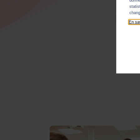
donné
stati
chang
En sav