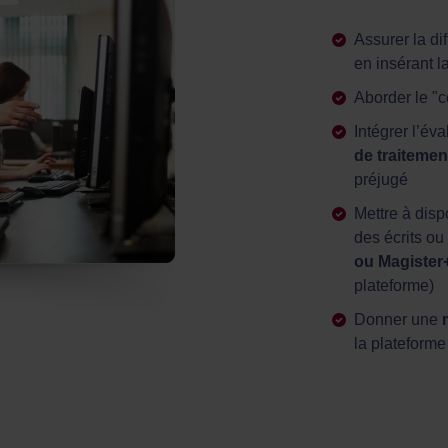
Assurer la di
en insérant l
Aborder le "c
Intégrer l’év
de traitemen
préjugé
Mettre à dis
des écrits ou
ou Magister
plateforme)
Donner une
m
la plateforme