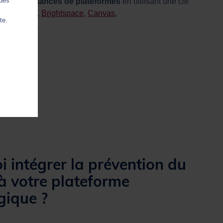
 des
verses instances de plateformes
en utilisant une clé
I) :
Moodle
,
Brightspace
,
Canvas
,
te.
pen LMS
...
 intégrer la prévention du
à votre plateforme
ique ?