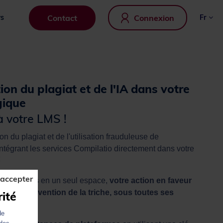
Contact
Connexion
s
fr
ion du plagiat et de l'IA dans votre
gique
à votre LMS !
 du plagiat et de l'utilisation frauduleuse de
intégrant les services Compilatio directement dans votre
 accepter
 centralisés en un seul espace,
votre action en faveur
et de la prévention de la triche, sous toutes ses
rité
de