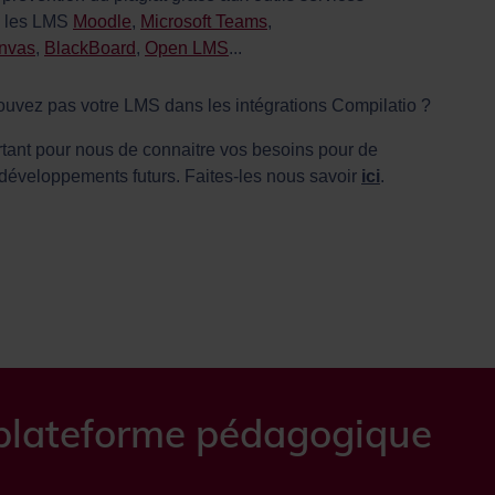
s les LMS
Moodle
,
Microsoft Teams
,
nvas
,
BlackBoard
,
Open LMS
...
ouvez pas votre LMS dans les intégrations Compilatio ?
ortant pour nous de connaitre vos besoins pour de
 développements futurs. Faites-les nous savoir
ici
.
e plateforme pédagogique