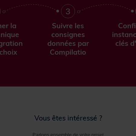
3
er la
Suivre les
Confi
hnique
consignes
instanc
égration
données par
clés d
 choix
Compilatio
Vous êtes intéressé ?
Parlons ensemble de votre projet