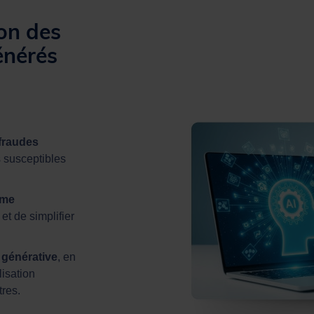
ion des
énérés
 fraudes
s susceptibles
rme
 et de simplifier
 générative
, en
isation
res.