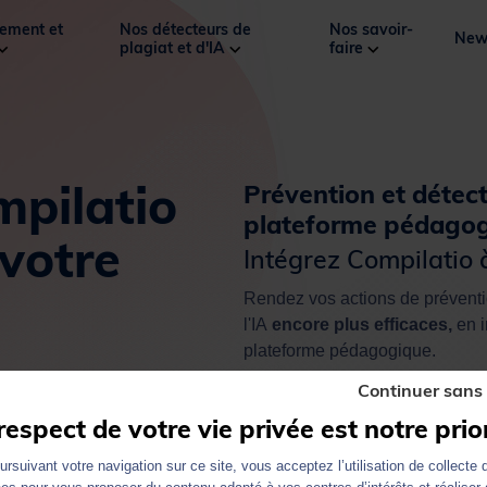
ement et
Nos détecteurs de
Nos savoir-
New
plagiat et d'IA
faire
mpilatio
Prévention et détect
plateforme pédago
votre
Intégrez Compilatio 
Rendez vos actions de prévention
l'IA
encore plus efficaces,
en 
plateforme pédagogique.
Continuer sans
Vos outils d’enseignement sont
de l’authenticité des travaux 
respect de votre vie privée est notre prio
formes, est renforcée
.
rsuivant votre navigation sur ce site, vous acceptez l’utilisation de collecte 