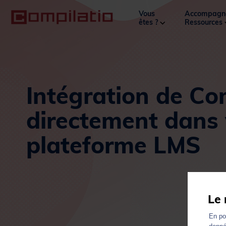
Vous
Accompagn
êtes ?
Ressources
Intégration de Co
directement dans 
plateforme LMS
Le 
En pou