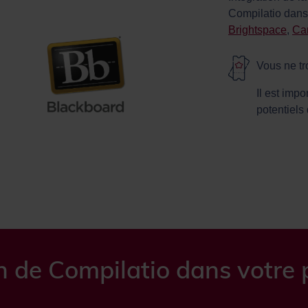
Compilatio dan
Brightspace
,
Ca
Vous ne tr
Il est imp
potentiels
on de Compilatio dans votr