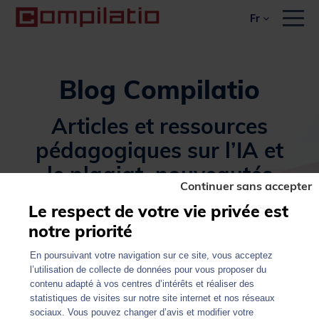
fr
Men
Blog Compilatio
Articles et ressources
pédagogiques sur l’IA et
le plagiat, nouveautés
Continuer sans accepter
sur nos logiciels de
Le respect de votre vie privée est
détection…
notre priorité
En poursuivant votre navigation sur ce site, vous acceptez
l’utilisation de collecte de données pour vous proposer du
Tous les articles
News
contenu adapté à vos centres d’intérêts et réaliser des
Expertise Plagiat et IA
statistiques de visites sur notre site internet et nos réseaux
sociaux. Vous pouvez changer d’avis et modifier votre