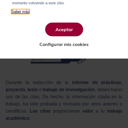
momento volviendo a este sitio.
Saber más
Aceptar
Configurar mis cookies
Durante la redacción de tu
informe de prácticas,
proyecto, tesis
o
trabajo de investigación
, debes hacer
uso de las citas. De hecho, la información citada en tu
trabajo, ha sido probada y revisada por otros autores o
científicos.
Las citas
proporcionan
valor
a tu
trabajo
académico
.