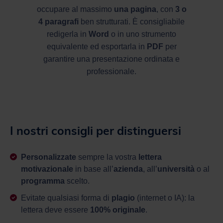
occupare al massimo
una pagina
, con
3 o
4 paragrafi
ben strutturati. È consigliabile
redigerla in
Word
o in uno strumento
equivalente ed esportarla in
PDF
per
garantire una presentazione ordinata e
professionale.
I nostri consigli per distinguersi
Personalizzate
sempre la vostra
lettera
motivazionale
in base all’
azienda
, all’
università
o al
programma
scelto.
Evitate qualsiasi forma di
plagio
(internet o IA): la
lettera deve essere
100% originale
.