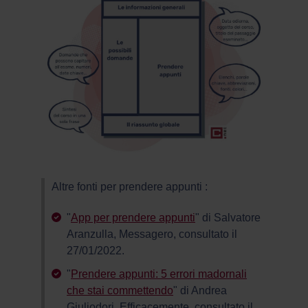
Altre fonti per prendere appunti :
"
App per prendere appunti
" di Salvatore
Aranzulla, Messagero, consultato il
27/01/2022.
"
Prendere appunti: 5 errori madornali
che stai commettendo
" di Andrea
Giuliodori, Efficacemente, consultato il