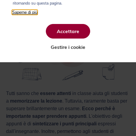
ritornando su questa pagina.
Saperne di più
Accettare
Gestire i cookie
Tutti sanno che
essere attenti
in classe aiuta gli studenti
a
memorizzare la lezione
. Tuttavia, raramente basta per
superare brillantemente un esame.
Ecco perché è
importante saper prendere appunti
. L'obiettivo degli
appunti è di
sintetizzare i punti principali
espressi
dall'insegnante. Inoltre, permettono agli studenti di