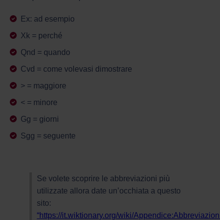
Ex: ad esempio
Xk = perché
Qnd = quando
Cvd = come volevasi dimostrare
> = maggiore
< = minore
Gg = giorni
Sgg = seguente
Se volete scoprire le abbreviazioni più
utilizzate allora date un’occhiata a questo
sito:
“https://it.wiktionary.org/wiki/Appendice:Abbreviazion