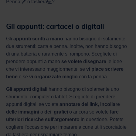
Penna 🖊 o tastiera💻?
Gli appunti: cartacei o digitali
Gli
appunti scritti a mano
hanno bisogno di solamente
due strumenti: carta e penna. Inoltre, non hanno bisogno
di una batteria e raramente si rompono. Scegliete di
prendere appunti a mano
se volete disegnare
le idee
che vi interessano maggiormente, se
vi piace scrivere
bene
e se
vi organizzate meglio
con la penna.
Gli appunti digitali
hanno bisogno di solamente uno
strumento: computer o tablet. Scegliete di prendere
appunti digitali se volete
annotare dei link
,
incollare
delle immagini
o
dei
grafici
o ancora se volete
fare
ulteriori ricerche sull'argomento
in questione. Potete
cogliere l'occasione per imparare alcune utili scorciatoie
da tastiera per risparmiare tempo.