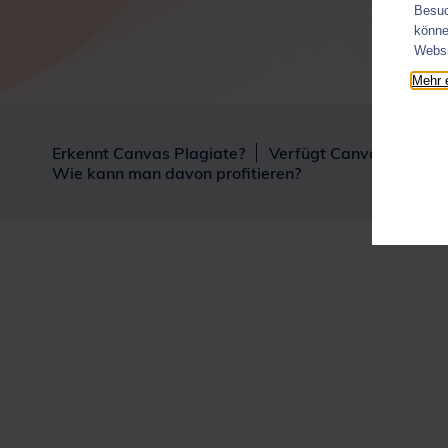
Besuc
könne
Websi
Mehr 
Erkennt Canvas Plagiate?
Verfügt Canvas über ei
Wie kann man davon profitieren?