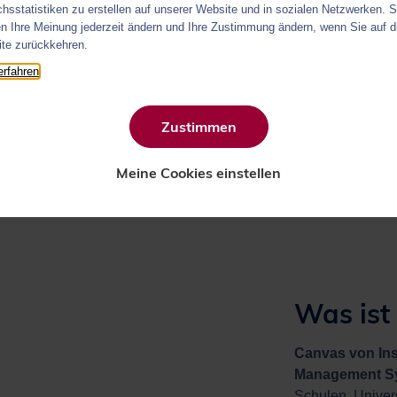
die Compilatio App in Canvas in
hsstatistiken zu erstellen auf unserer Website und in sozialen Netzwerken. S
n Ihre Meinung jederzeit ändern und Ihre Zustimmung ändern, wenn Sie auf d
te zurückkehren.
erfahren
Zustimmen
ne KI-Erkennung?
Was kann in Canvas aufgedeckt werde
Meine Cookies einstellen
Was ist
Canvas von Ins
Management S
Schulen, Univers