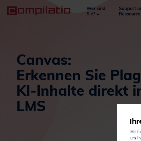
Wer sind
Support u
Sie?
Ressourc
Canvas:
Erkennen Sie Plag
KI-Inhalte direkt 
LMS
Ihr
Mit I
um Ih