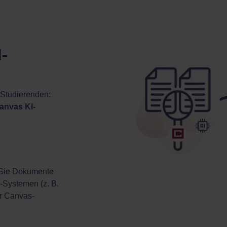
I-
 Studierenden:
anvas KI-
Sie Dokumente
I-Systemen (z. B.
er Canvas-