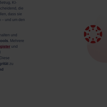
etrug, KI-
scheidend, die
llen, dass sie
en – und um den
halten und
tools
. Mehrere
gister
und
l
 Diese
rität
zu
und