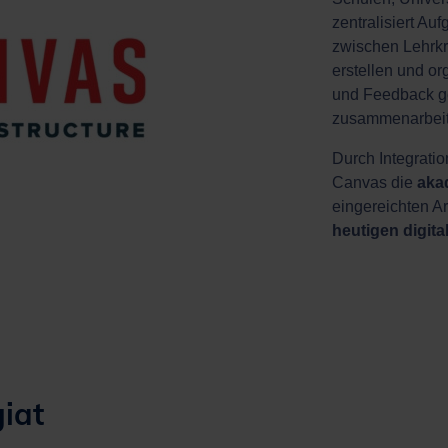
zentralisiert A
zwischen Lehrkr
erstellen und or
und Feedback ge
zusammenarbeit
Durch Integrati
Canvas die
aka
eingereichten Ar
heutigen digit
iat