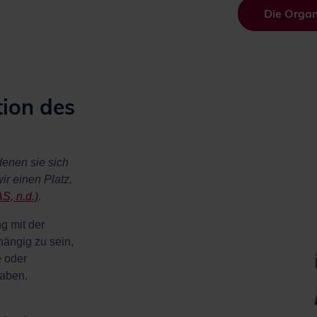
Die Organ
ion des
denen sie sich
ir einen Platz,
S, n.d.)
.
g mit der
hängig zu sein,
e oder
haben.