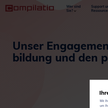
Wer sind
Support u
Sie?
Ressourc
Unser Engagement
bildung und den p
Ihr
Mit I
um Ih