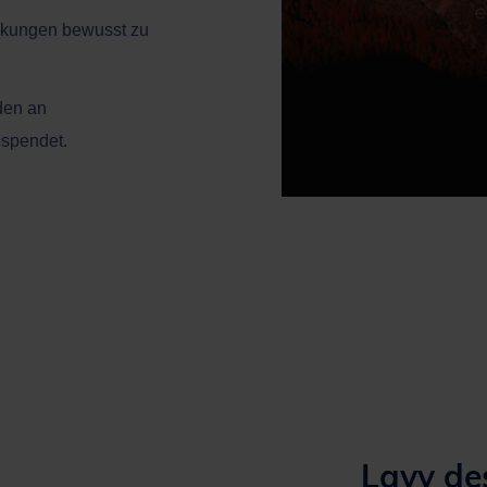
rkungen bewusst zu
en an
espendet.
Lavy de