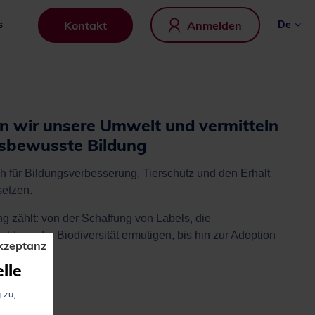
Kontakt
Anmelden
s
de
 wir unsere Umwelt und vermitteln
sbewusste Bildung
ich für Bildungsverbesserung, Tierschutz und den Erhalt
setzen.
g zählt: von der Schaffung von Labels, die
htung der Biodiversität ermutigen, bis hin zur Adoption
kzeptanz
lle
 zu,