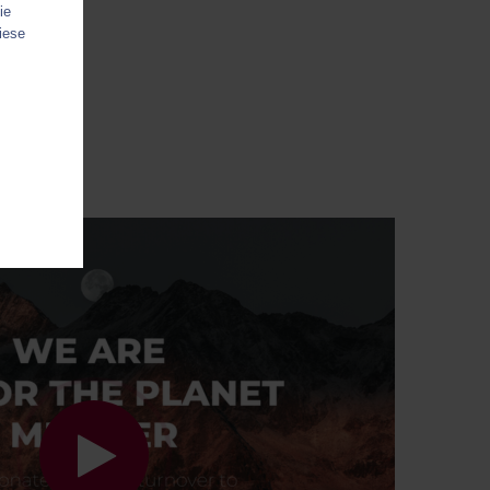
ie
iese