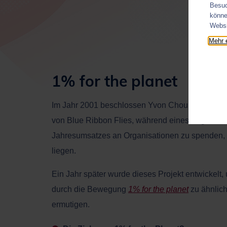
Besuc
könne
Websi
Mehr 
1% for the planet
Im Jahr 2001 beschlossen Yvon Chouinard und 
von Blue Ribbon Flies, während eines Angelausf
Jahresumsatzes an Organisationen zu spenden,
liegen.
Ein Jahr später wurde dieses Projekt entwickelt
durch die Bewegung
1% for the planet
zu ähnlic
ermutigen.