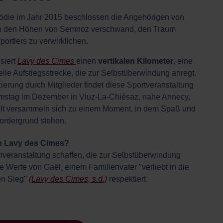
ödie im Jahr 2015 beschlossen die Angehörigen von
 in den Höhen von Semnoz verschwand, den Traum
ortlers zu verwirklichen.
siert
Lavy des Cimes
einen
vertikalen Kilometer
, eine
ile Aufstiegsstrecke, die zur Selbstüberwindung anregt.
erung durch Mitglieder findet diese Sportveranstaltung
mstag im Dezember in Viuz-La-Chiésaz, nahe Annecy,
 Alt versammeln sich zu einem Moment, in dem Spaß und
ordergrund stehen.
on Lavy des Cimes?
nveranstaltung schaffen, die zur Selbstüberwindung
e Werte von Gaël, einem Familienvater "verliebt in die
en Sieg"
(Lavy des Cimes, s.d.)
respektiert.