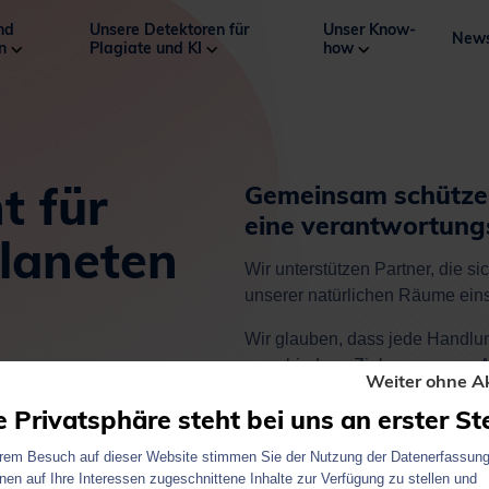
nd
Unsere Detektoren für
Unser Know-
New
en
Plagiate und KI
how
 für
Gemeinsam schützen
eine verantwortung
laneten
Wir unterstützen Partner, die s
unserer natürlichen Räume ein
Wir glauben, dass jede Handlun
verschiedene Zielgruppen zur Ac
Weiter ohne A
bedrohter Arten.
e Privatsphäre steht bei uns an erster Ste
hrem Besuch auf dieser Website stimmen Sie der Nutzung der Datenerfassung
nen auf Ihre Interessen zugeschnittene Inhalte zur Verfügung zu stellen und