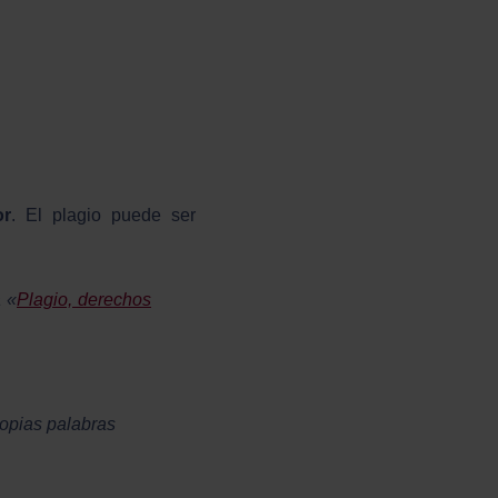
or
. El plagio puede ser
a «
Plagio, derechos
ropias palabras