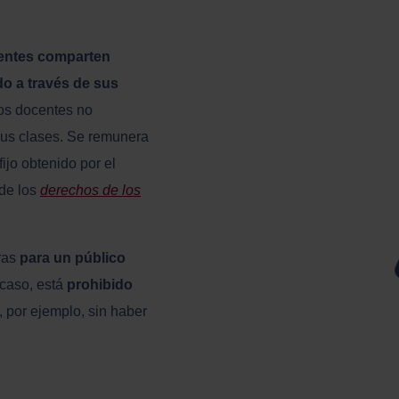
centes comparten
o a través de sus
los docentes no
sus clases. Se remunera
ijo obtenido por el
 de los
derechos de los
ras
para un público
 caso, está
prohibido
, por ejemplo, sin haber