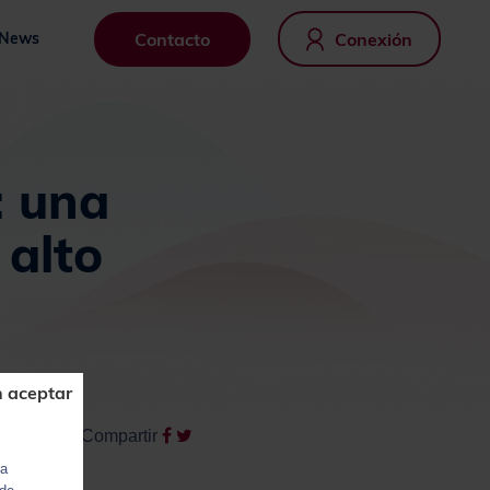
Contacto
Conexión
News
: una
 alto
n aceptar
Compartir
ra