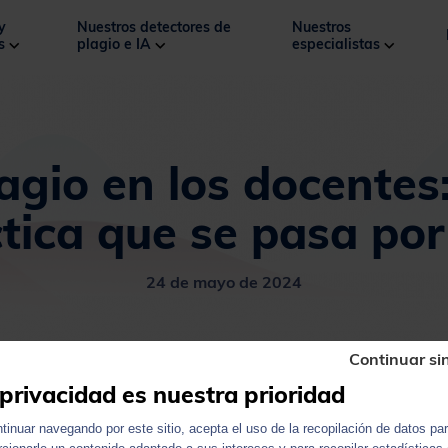
y
Nuestros detectores de
Nuestros
os
plagio e IA
especialistas
lagio en los docentes
tica que se pasa por
24 de mayo de 2024
Continuar si
privacidad es nuestra prioridad
ntinuar navegando por este sitio, acepta el uso de la recopilación de datos pa