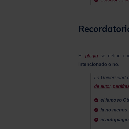
Recordatorio
El
plagio
se define c
intencionado o no
.
La Universidad d
de autor, paráfras
el famoso Ctrl
la no menos 
el autoplagio