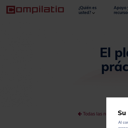
¿Quién es
Apoyo 
usted?
recurs
El p
prác
Su 
Todas las noticias
Al co