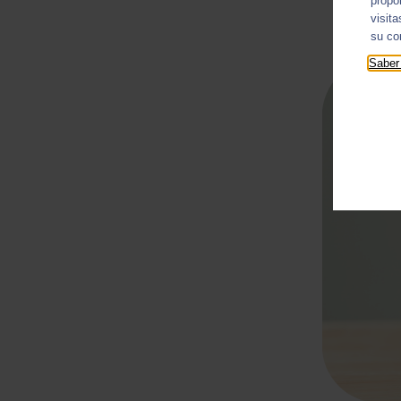
propo
visit
su co
Saber