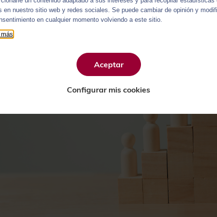
rcionarle un contenido adaptado a sus intereses y para recopilar estadísticas
as en nuestro sitio web y redes sociales. Se puede cambiar de opinión y modif
nsentimiento en cualquier momento volviendo a este sitio.
 más
Aceptar
Configurar mis cookies