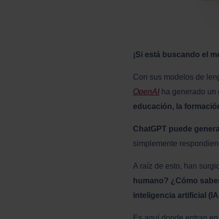
¡Si está buscando el m
Con sus modelos de lengu
OpenAI
ha generado un g
educación, la formación
ChatGPT puede generar
simplemente respondien
A raíz de esto, han sur
humano? ¿Cómo saber s
inteligencia artificial (
Es aquí donde entran en