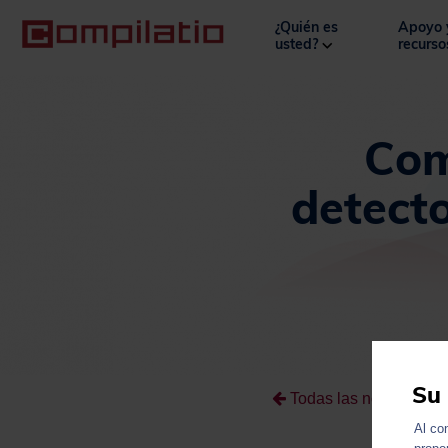
¿Quién es
Apoyo 
usted?
recurs
Com
detecto
Su 
Todas las noticias
Al co