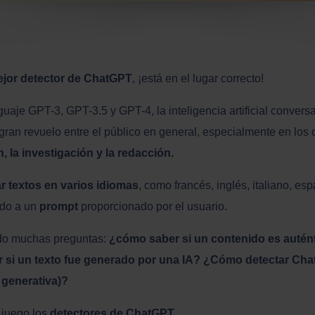
ejor detector de ChatGPT
, ¡está en el lugar correcto!
aje GPT-3, GPT-3.5 y GPT-4, la inteligencia artificial convers
ran revuelo entre el público en general, especialmente en los
, la investigación y la redacción.
 textos en varios idiomas
, como francés, inglés, italiano, es
do a un
prompt
proporcionado por el usuario.
gido muchas preguntas:
¿cómo saber si un contenido es autént
i un texto fue generado por una IA? ¿Cómo detectar Ch
IA generativa)?
 juego los
detectores de ChatGPT
.