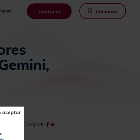
Contacto
Conexión
News
ores
 Gemini,
n aceptar
Compartir
ra