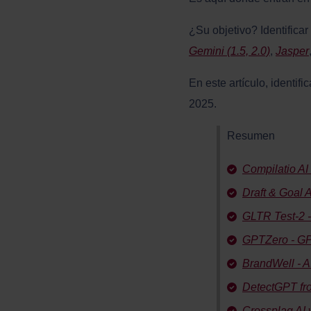
¿Su objetivo? Identifica
Gemini (1.5, 2.0)
,
Jasper
En este artículo, identi
2025.
Resumen
Compilatio AI
Draft & Goal A
GLTR Test-2 -
GPTZero - GP
BrandWell - A
DetectGPT fr
Crossplag AI w