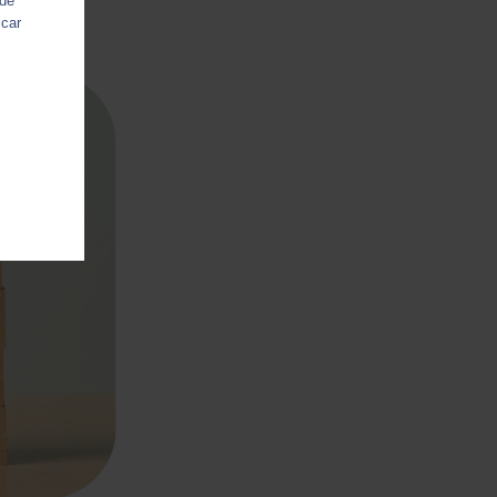
 de
icar