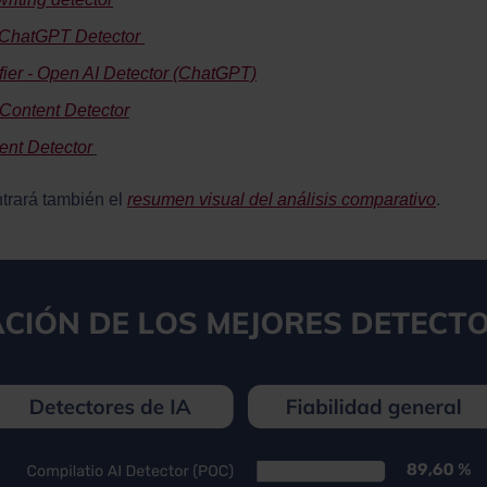
ChatGPT Detector
ifier - Open AI Detector (ChatGPT)
Content Detector
tent Detector
ontrará también el
resumen visual del análisis comparativo
.