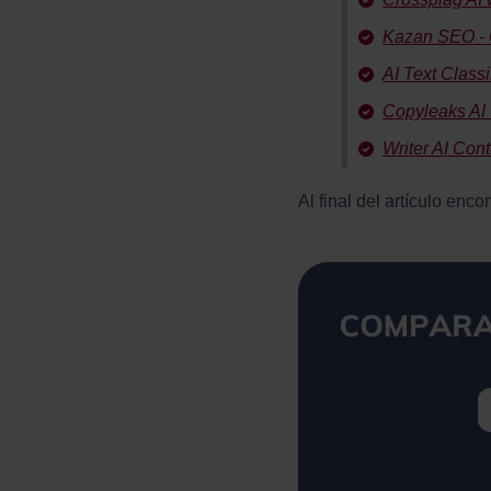
Kazan SEO - 
AI Text Class
Copyleaks AI 
Writer AI Con
Al final del artículo enc