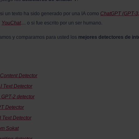
r si un texto ha sido generado por una IA como
ChatGPT (GPT-3,
,
YouChat
.... o si fue escrito por un ser humano.
ficamos y comparamos para usted los
mejores detectores de intel
 Content Detector
I Text Detector
 GPT-2 detector
T Detector
I Text Detector
om Sokat
riting detector