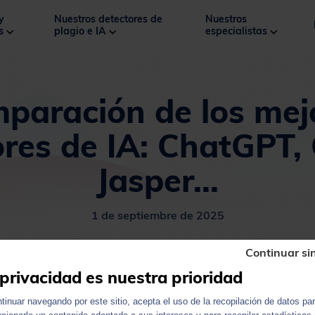
y
Nuestros detectores de
Nuestros
os
plagio e IA
especialistas
paración de los mej
res de IA: ChatGPT,
Jasper...
1 de septiembre de 2025
Continuar si
privacidad es nuestra prioridad
ntinuar navegando por este sitio, acepta el uso de la recopilación de datos pa