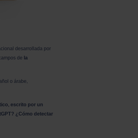
acional desarrollada por
 campos de
la
pañol o árabe,
ico, escrito por un
atGPT? ¿Cómo detectar